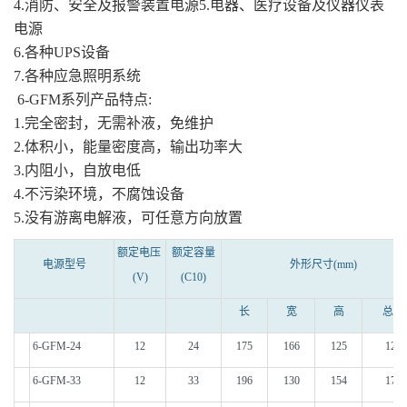
4.消防、安全及报警装置电源5.电器、医疗设备及仪器仪表
电源
6.各种UPS设备
7.各种应急照明系统
6-GFM系列产品特点:
1.完全密封，无需补液，免维护
2.体积小，能量密度高，输出功率大
3.内阻小，自放电低
4.不污染环境，不腐蚀设备
5.没有游离电解液，可任意方向放置
额定电压
额定容量
电源型号
外形尺寸
(mm)
(V)
(C10)
长
宽
高
总高
6-GFM-24
12
24
175
166
125
125
6-GFM-33
12
33
196
130
154
179