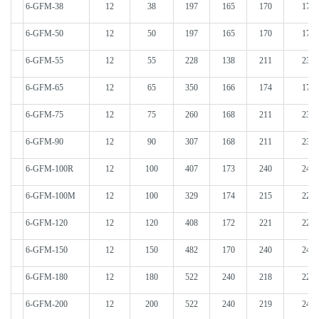
6-GFM-38
12
38
197
165
170
170
6-GFM-50
12
50
197
165
170
170
6-GFM-55
12
55
228
138
211
231
6-GFM-65
12
65
350
166
174
174
6-GFM-75
12
75
260
168
211
231
6-GFM-90
12
90
307
168
211
231
6-GFM-100R
12
100
407
173
240
240
6-GFM-100M
12
100
329
174
215
222
6-GFM-120
12
120
408
172
221
227
6-GFM-150
12
150
482
170
240
240
6-GFM-180
12
180
522
240
218
223
6-GFM-200
12
200
522
240
219
246