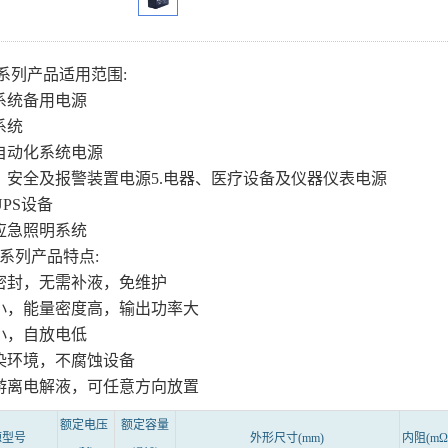
M系列产品适用范围:
讯系统备用电源
系统
公自动化系统电源
防、安全及报警装置电源5.电器、医疗设备及仪器仪表电源
UPS设备
种应急照明系统
M系列产品特点:
全密封，无需补液，免维护
积小，能量密度高，输出功率大
阻小，自放电低
污染环境，不腐蚀设备
有游离电解液，可任意方向放置
额定电压
额定容量
源型号
外形尺寸
(mm)
内阻
(mΩ