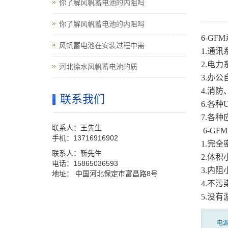
你了解风帆蓄电池的内阻吗
你了解风帆蓄电池的内阻吗
6-GF
风帆蓄电池在安装过程中需
1.通
2.电力
河北徐水风帆蓄电池的质
3.办
4.消
联系我们
6.各种
7.各
联系人：王先生
6-GF
手机：13716916902
1.完
联系人：靳先生
2.体
电话：15865036593
3.内
地址： 中国河北保定市富昌路8号
4.不
5.没
电