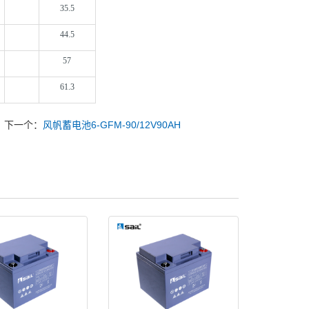
35.5
44.5
57
61.3
下一个：
风帆蓄电池6-GFM-90/12V90AH