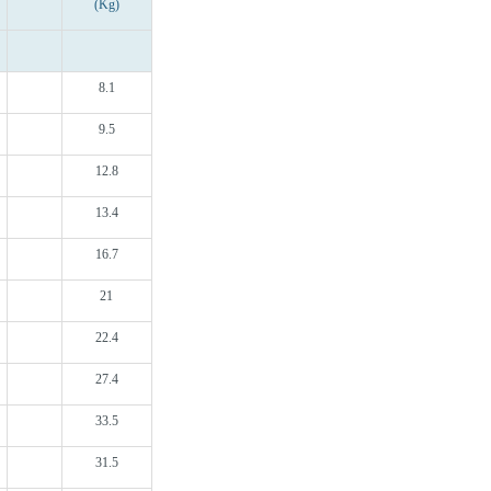
(Kg)
8.1
9.5
12.8
13.4
16.7
21
22.4
27.4
33.5
31.5