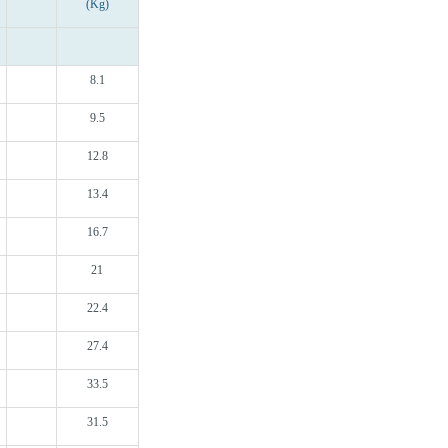
(Kg)
8.1
9.5
12.8
13.4
16.7
21
22.4
27.4
33.5
31.5