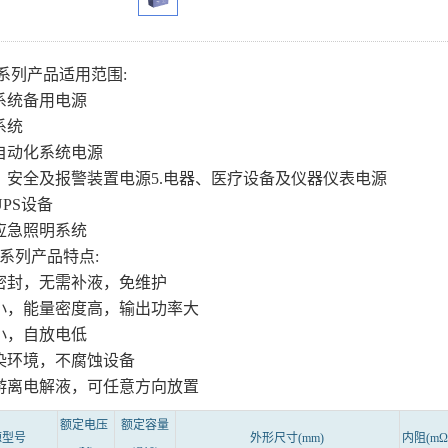
M系列产品适用范围:
讯系统备用电源
系统
公自动化系统电源
防、安全及报警装置电源5.电器、医疗设备及仪器仪表电源
UPS设备
种应急照明系统
M系列产品特点:
全密封，无需补液，免维护
积小，能量密度高，输出功率大
阻小，自放电低
污染环境，不腐蚀设备
有游离电解液，可任意方向放置
额定电压
额定容量
源型号
外形尺寸
(mm)
内阻
(mΩ