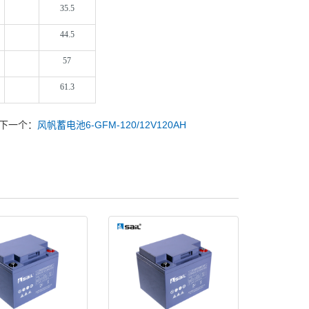
35.5
44.5
57
61.3
下一个：
风帆蓄电池6-GFM-120/12V120AH