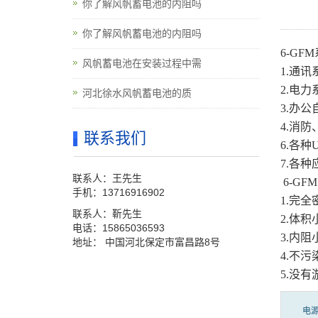
你了解风帆蓄电池的内阻吗
你了解风帆蓄电池的内阻吗
6-GF
风帆蓄电池在安装过程中需
1.通
2.电力
河北徐水风帆蓄电池的质
3.办
4.消
联系我们
6.各种
7.各
联系人：王先生
6-GF
手机：13716916902
1.完
联系人：靳先生
2.体
电话：15865036593
3.内
地址： 中国河北保定市富昌路8号
4.不
5.没
电